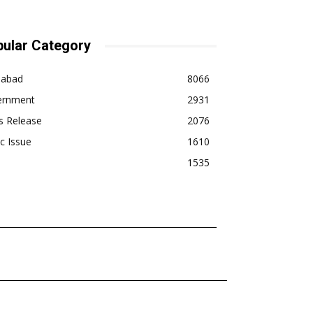
ular Category
dabad
8066
ernment
2931
s Release
2076
ic Issue
1610
1535