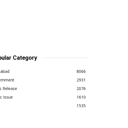
ular Category
dabad
8066
ernment
2931
s Release
2076
ic Issue
1610
1535