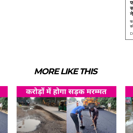
फ
स
न
फर
को
D
MORE LIKE THIS