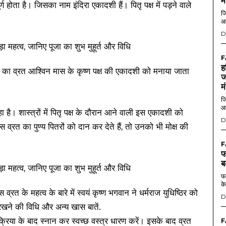
म
र्ण होता है। जिसका नाम इंदिरा एकादशी हैं। पितृ पक्ष में पड़ने वाले
जि
आ
D
F
ह
 का व्रत आश्विन मास के कृष्‍ण पक्ष की एकादशी को मनाया जाता
ज
म
जि
आ
है। शास्त्रों में पितृ पक्ष के दौरान आने वाली इस एकादशी को
D
 व्रत का पुण्य पितरों को दान कर देते हैं, तो उनको भी मोक्ष की
F
फ
ब
फर
के
रत के महत्‍व के बारे में स्‍वयं कृष्‍ण भगवान ने धर्मराज युधिष्ठिर को
D
खने की विधि और अन्‍य खास बातें.
रिया के बाद स्‍नान कर स्‍वच्‍छ वस्‍त्र धारण करें। इसके बाद व्रत
F